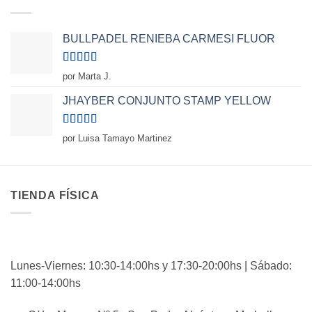
BULLPADEL RENIEBA CARMESI FLUOR
Valorado
por Marta J.
con
5
de 5
JHAYBER CONJUNTO STAMP YELLOW
Valorado
por Luisa Tamayo Martinez
con
5
de 5
TIENDA FÍSICA
Lunes-Viernes: 10:30-14:00hs y 17:30-20:00hs | Sábado:
11:00-14:00hs