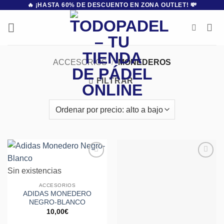
🔥 ¡HASTA 60% DE DESCUENTO EN ZONA OUTLET! 💸
Saltar
al
contenido
ACCESORIOS
/
MONEDEROS
FILTRAR
Añadir
Añadir
Sin existencias
a la
a la
lista de
lista de
ACCESORIOS
deseos
deseos
ADIDAS MONEDERO
NEGRO-BLANCO
10,00
€