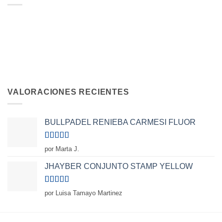
VALORACIONES RECIENTES
BULLPADEL RENIEBA CARMESI FLUOR
Valorado
por Marta J.
con
5
de 5
JHAYBER CONJUNTO STAMP YELLOW
Valorado
por Luisa Tamayo Martinez
con
5
de 5