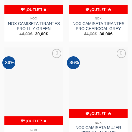
💸 ¡OUTLET! 🔥
💸 ¡OUTLET! 🔥
NOX
NOX
NOX CAMISETA TIRANTES
NOX CAMISETA TIRANTES
PRO LILY GREEN
PRO CHARCOAL GREY
El
El
El
El
44,00
€
30,00
€
44,00
€
30,00
€
precio
precio
precio
precio
original
actual
original
actual
era:
es:
era:
es:
44,00€.
30,00€.
44,00€.
30,00€.
-30%
-36%
Añadir
Añadir
a la
a la
lista de
lista de
deseos
deseos
💸 ¡OUTLET! 🔥
💸 ¡OUTLET! 🔥
Sin existencias
NOX
NOX CAMISETA MUJER
NOX