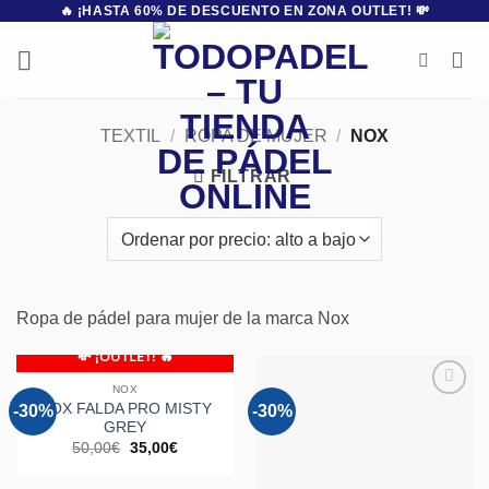
🔥 ¡HASTA 60% DE DESCUENTO EN ZONA OUTLET! 💸
Saltar
al
contenido
TEXTIL
/
ROPA DE MUJER
/
NOX
FILTRAR
Ropa de pádel para mujer de la marca Nox
💸 ¡OUTLET! 🔥
NOX
NOX FALDA PRO MISTY
-30%
-30%
Añadir
Añadir
a la
a la
GREY
lista de
lista de
El
El
50,00
€
35,00
€
deseos
deseos
precio
precio
original
actual