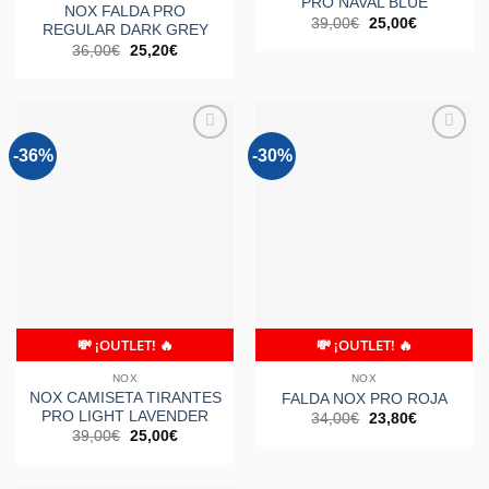
PRO NAVAL BLUE
NOX FALDA PRO
El
El
39,00
€
25,00
€
REGULAR DARK GREY
precio
precio
El
El
36,00
€
25,20
€
original
actual
precio
precio
era:
es:
original
actual
39,00€.
25,00€.
era:
es:
36,00€.
25,20€.
-36%
-30%
Añadir
Añadir
a la
a la
lista de
lista de
deseos
deseos
💸 ¡OUTLET! 🔥
💸 ¡OUTLET! 🔥
NOX
NOX
NOX CAMISETA TIRANTES
FALDA NOX PRO ROJA
PRO LIGHT LAVENDER
El
El
34,00
€
23,80
€
precio
precio
El
El
39,00
€
25,00
€
original
actual
precio
precio
era:
es:
original
actual
34,00€.
23,80€.
era:
es: