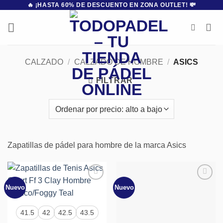
🔥 ¡HASTA 60% DE DESCUENTO EN ZONA OUTLET! 💸
Saltar
al
contenido
CALZADO
/
CALZADO DE HOMBRE
/
ASICS
FILTRAR
Zapatillas de pádel para hombre de la marca Asics
Nuevo
Nuevo
Añadir
Añadir
a la
a la
lista de
lista de
deseos
deseos
41.5
42
42.5
43.5