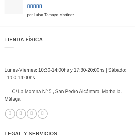
Valorado
por Luisa Tamayo Martinez
con
5
de 5
TIENDA FÍSICA
Lunes-Viernes: 10:30-14:00hs y 17:30-20:00hs | Sábado:
11:00-14:00hs
C/ La Morena Nº 5 , San Pedro Alcántara, Marbella.
Málaga
LEGAL Y SERVICIOS