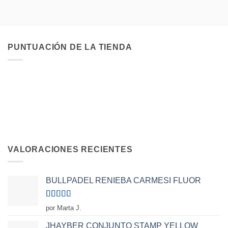
PUNTUACIÓN DE LA TIENDA
VALORACIONES RECIENTES
BULLPADEL RENIEBA CARMESI FLUOR
Valorado
por Marta J.
con
5
de 5
JHAYBER CONJUNTO STAMP YELLOW