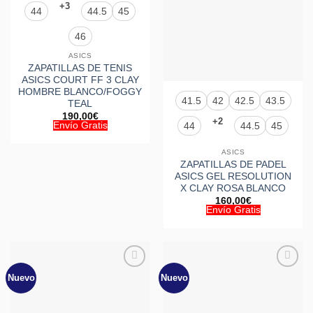
+3
44
44.5
45
46
ASICS
ZAPATILLAS DE TENIS
ASICS COURT FF 3 CLAY
HOMBRE BLANCO/FOGGY
41.5
42
42.5
43.5
TEAL
190,00
€
+2
44
44.5
45
Envío Gratis
ASICS
ZAPATILLAS DE PADEL
ASICS GEL RESOLUTION
X CLAY ROSA BLANCO
160,00
€
Envío Gratis
Nuevo
Nuevo
Añadir
Añadir
a la
a la
lista de
lista de
deseos
deseos