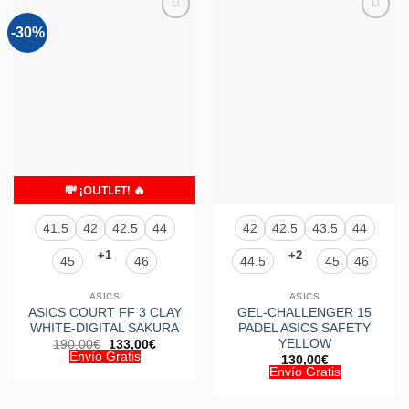
-30%
Añadir
Añadir
a la
a la
lista de
lista de
deseos
deseos
💸 ¡OUTLET! 🔥
41.5
42
42.5
44
42
42.5
43.5
44
+1
+2
45
46
44.5
45
46
ASICS
ASICS
ASICS COURT FF 3 CLAY
GEL-CHALLENGER 15
WHITE-DIGITAL SAKURA
PADEL ASICS SAFETY
YELLOW
El
El
190,00
€
133,00
€
precio
precio
Envío Gratis
130,00
€
original
actual
Envío Gratis
era:
es:
190,00€.
133,00€.