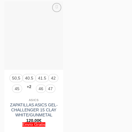
Añadir
a la
lista de
deseos
50,5
40.5
41.5
42
+2
45
46
47
ASICS
ZAPATILLAS ASICS GEL-
CHALLENGER 15 CLAY
WHITE/GUNMETAL
120,00
€
Envío Gratis