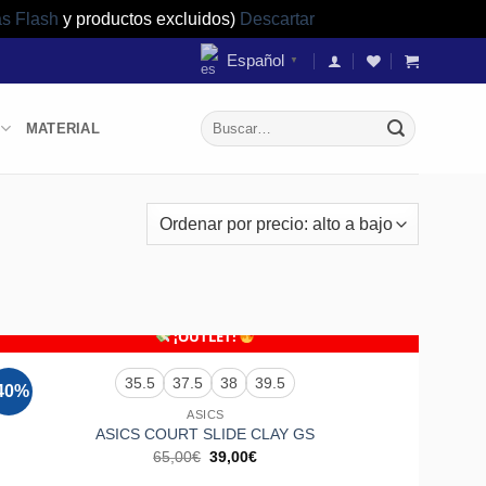
as Flash
y productos excluidos)
Descartar
Español
▼
Buscar
MATERIAL
por:
+
¡OUTLET!
35.5
37.5
38
39.5
40%
Añadir
a la
ASICS
lista de
ASICS COURT SLIDE CLAY GS
deseos
El
El
65,00
€
39,00
€
precio
precio
original
actual