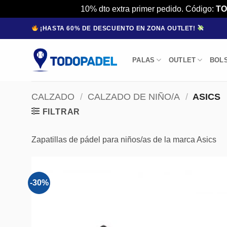
10% dto extra primer pedido. Código:
TO
Saltar
¡HASTA 60% DE DESCUENTO EN ZONA OUTLET!
al
contenido
PALAS
OUTLET
BOL
CALZADO
/
CALZADO DE NIÑO/A
/
ASICS
FILTRAR
Zapatillas de pádel para niños/as de la marca Asics
-30%
Añadir
a la
lista de
deseos