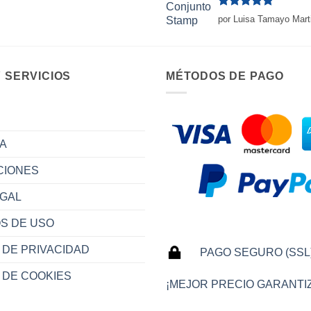
Valorado
por Luisa Tamayo Mart
con
5
de 5
 SERVICIOS
MÉTODOS DE PAGO
A
CIONES
EGAL
S DE USO
 DE PRIVACIDAD
PAGO SEGURO (SSL
A DE COOKIES
¡MEJOR PRECIO GARANTI