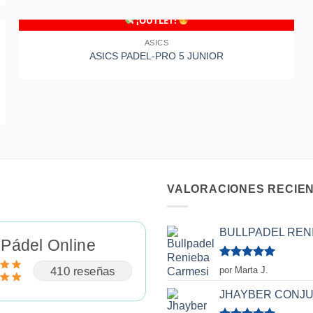
+
¡OUTLET!
ASICS
SIN EXISTENCIAS
ASICS PADEL-PRO 5 JUNIOR
Añadir
a la
lista de
deseos
VALORACIONES RECIE
BULLPADEL REN
 Pádel Online
Valorado
410 reseñas
por Marta J.
con
5
de 5
JHAYBER CONJ