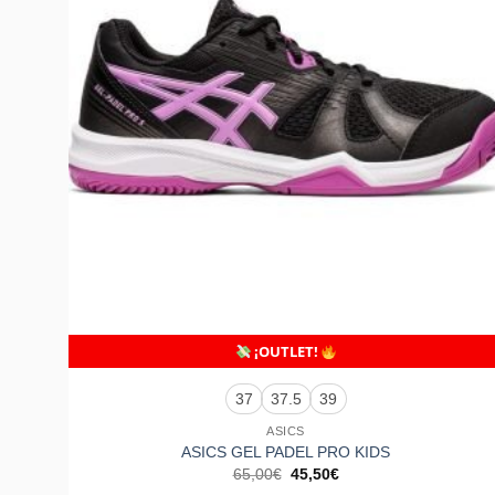
+
¡OUTLET!
37
37.5
39
ASICS
ASICS GEL PADEL PRO KIDS
El
El
65,00
€
45,50
€
precio
precio