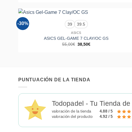
original
actual
era:
es:
65,00€.
45,50€.
+
-30%
39
39.5
Añadir
a la
ASICS
lista de
deseos
ASICS GEL-GAME 7 CLAY/OC GS
El
El
55,00
€
38,50
€
precio
precio
original
actual
era:
es:
55,00€.
38,50€.
PUNTUACIÓN DE LA TIENDA
Todopadel - Tu Tienda de
valoración de la tienda
4.88 / 5
valoración del producto
4.92 / 5