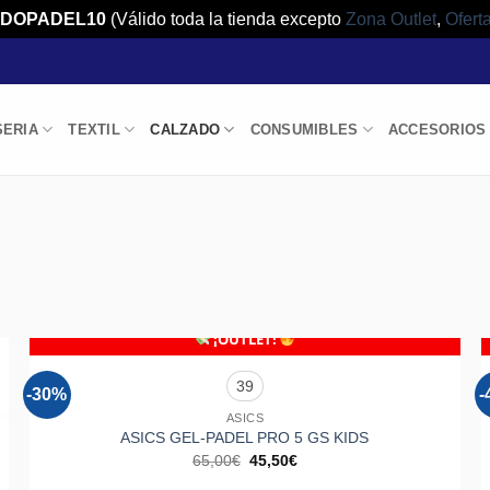
DOPADEL10
(Válido toda la tienda excepto
Zona Outlet
,
Ofert
SERIA
TEXTIL
CALZADO
CONSUMIBLES
ACCESORIOS
+
¡OUTLET!
39
-30%
-
Añadir
a la
ASICS
lista de
ASICS GEL-PADEL PRO 5 GS KIDS
deseos
El
El
65,00
€
45,50
€
precio
precio
original
actual