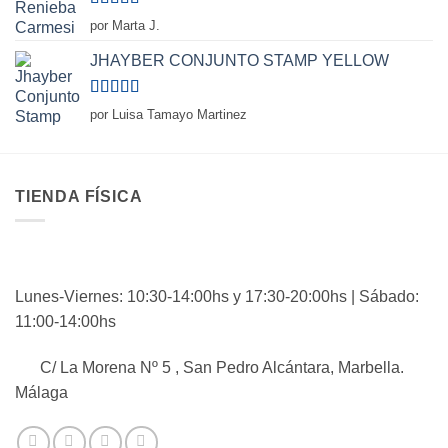
Valorado
por Marta J.
con
5
de 5
JHAYBER CONJUNTO STAMP YELLOW
Valorado
por Luisa Tamayo Martinez
con
5
de 5
TIENDA FÍSICA
Lunes-Viernes: 10:30-14:00hs y 17:30-20:00hs | Sábado:
11:00-14:00hs
C/ La Morena Nº 5 , San Pedro Alcántara, Marbella.
Málaga