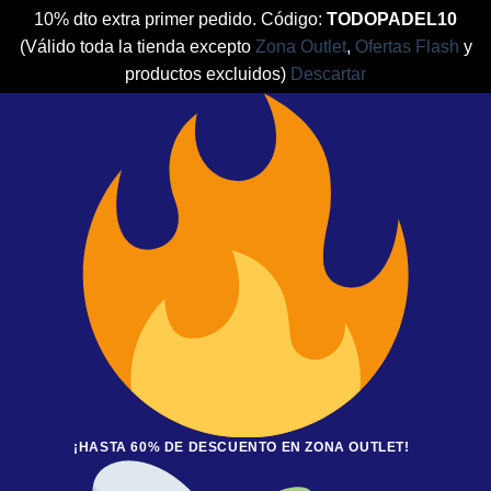
10% dto extra primer pedido. Código:
TODOPADEL10
(Válido toda la tienda excepto
Zona Outlet
,
Ofertas Flash
y
productos excluidos)
Descartar
Saltar
al
contenido
¡HASTA 60% DE DESCUENTO EN ZONA OUTLET!