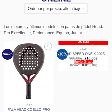
Los mejores y últimos modelos en palas de pádel Head.
Pro Excellence, Perfomance, Equipo, Júnior
¡OUTLET!
HEAD
HEAD SPEED ONE X 2025
-30%
Nuevo
Añadir
Añadir
a la
a la
El
El
300,00
€
210,00
€
lista de
lista de
precio
precio
Envío Gratis
original
actual
deseos
deseos
Ahorras:
90,00
€
(30%)
era:
es:
300,00€.
210,00€.
HEAD
PALA HEAD COELLO PRO