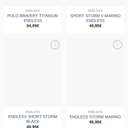
ENDLESS
ENDLESS
POLO BRAVERY TITANIUM
SHORT STORM II MARINO
ENDLESS
ENDLESS
54,95
€
49,95
€
Añadir
Añadir
a la
a la
lista de
lista de
deseos
deseos
ENDLESS
ENDLESS
ENDLESS SHORT STORM
ENDLESS STORM MARINO
BLACK
49,95
€
49,95
€