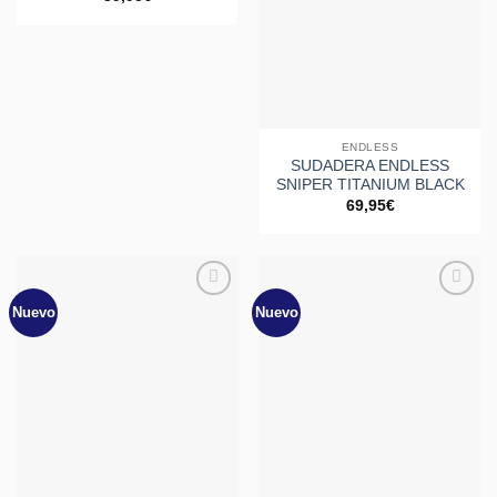
ENDLESS
SUDADERA ENDLESS
SNIPER TITANIUM BLACK
69,95
€
Nuevo
Nuevo
Añadir
Añadir
a la
a la
lista de
lista de
deseos
deseos