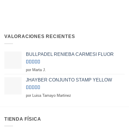
VALORACIONES RECIENTES
BULLPADEL RENIEBA CARMESI FLUOR
Valorado
por Marta J.
con
5
de 5
JHAYBER CONJUNTO STAMP YELLOW
Valorado
por Luisa Tamayo Martinez
con
5
de 5
TIENDA FÍSICA