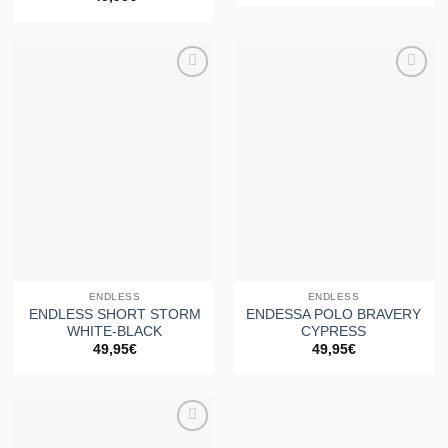
Añadir
Añadir
a la
a la
lista de
lista de
deseos
deseos
ENDLESS
ENDLESS
ENDLESS SHORT STORM
ENDESSA POLO BRAVERY
WHITE-BLACK
CYPRESS
49,95
€
49,95
€
Añadir