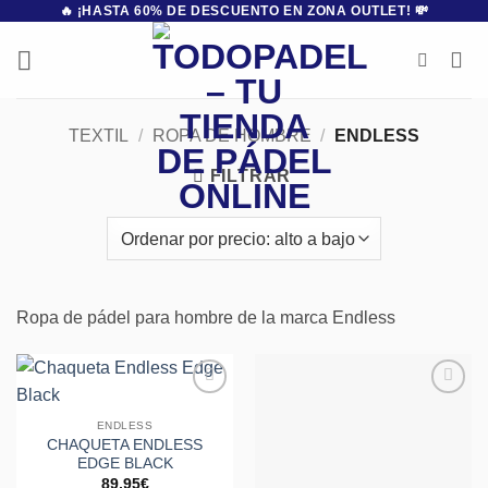
🔥 ¡HASTA 60% DE DESCUENTO EN ZONA OUTLET! 💸
Saltar
al
contenido
TEXTIL
/
ROPA DE HOMBRE
/
ENDLESS
FILTRAR
Ropa de pádel para hombre de la marca Endless
Añadir
Añadir
a la
a la
ENDLESS
lista de
lista de
CHAQUETA ENDLESS
deseos
deseos
EDGE BLACK
89,95
€